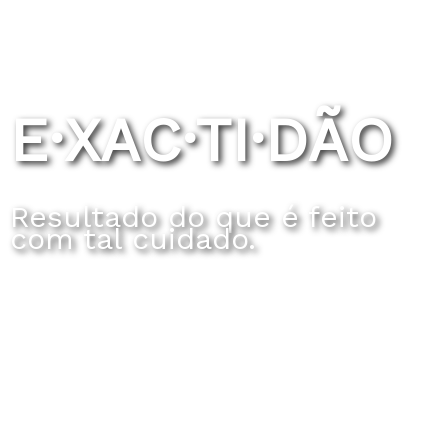
E·XAC·TI·DÃO
Resultado do que é feito
com tal cuidado.