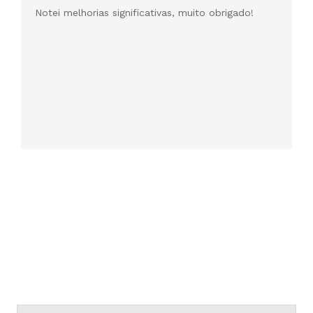
Excelentes!!!
muito obrigado!
QUER SABER NOVIDADES NOSSAS?
SUBESCREVA A NOSSA NEWSLETTER!
Nome