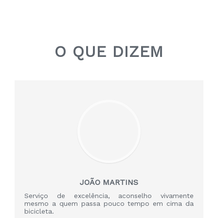
O QUE DIZEM
NS
RODRIGO CLAR
nselho vivamente
Muito profissionalismo e gra
tempo em cima da
ajudar e transmitir novos conheci