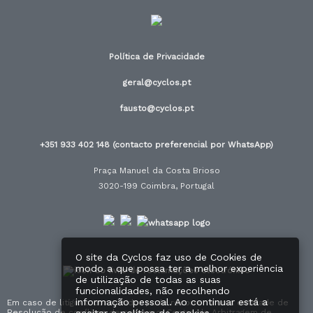
Política de Privacidade
geral@cyclos.pt
fausto@cyclos.pt
+351 933 402 148 (contacto preferencial por WhatsApp)
Praça Manuel da Costa Brioso
3020-199 Coimbra, Portugal
O site da Cyclos faz uso de Cookies de
modo a que possa ter a melhor experiência
de utilização de todas as suas
funcionalidades, não recolhendo
informação pessoal. Ao continuar está a
Em caso de litígio o consumidor pode recorrer a uma entidade de
Resolução de conflitos de consumo: Centro de Arbitragem de