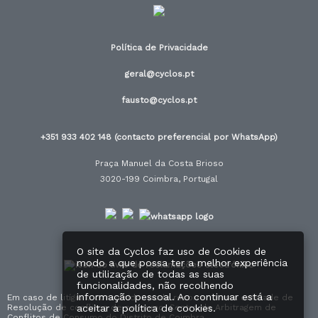
Política de Privacidade
geral@cyclos.pt
fausto@cyclos.pt
+351 933 402 148 (contacto preferencial por WhatsApp)
Praça Manuel da Costa Brioso
3020-199 Coimbra, Portugal
O site da Cyclos faz uso de Cookies de
modo a que possa ter a melhor experiência
de utilização de todas as suas
funcionalidades, não recolhendo
informação pessoal. Ao continuar está a
Em caso de litígio o consumidor pode recorrer a uma entidade de
Resolução de conflitos de consumo: Centro de Arbitragem de
aceitar a política de cookies.
Conflitos de Consumo do Distrito de Coimbra.